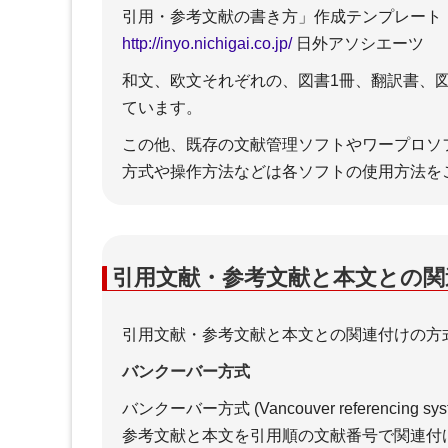
＋コピペチェックツール
＋W
引用・参考文献の書き方」作成テンプレート
＋一般的なライティングの注意
が９
http://inyo.nichigai.co.jp/
日外アソシエーツ
点
を解
＋WEBライティングで守るべき
＋W
和文、欧文それぞれの、図書1冊、翻訳書、図
ポイント
意点
ています。
＋チ
の、
この他、既存の文献管理ソフトやワープロソ
ール
方式や操作方法などは各ソフトの使用方法を
サーチエンジン
引用文献・参考文献と本文との
＋google検索品質評価ガイドラ
＋S
引用文献・参考文献と本文との関連付けの方
イン【2023年11月 日本語訳】
策
＋google検索品質評価ガイドラ
＋S
バンクーバー方式
イン【2025年9月 日本語訳】
策
（６）NeedsMet評価ガイドラ
＋S
バンクーバー方式 (Vancouver referencin
イン
SE
参考文献と本文を引用順の文献番号で関連付