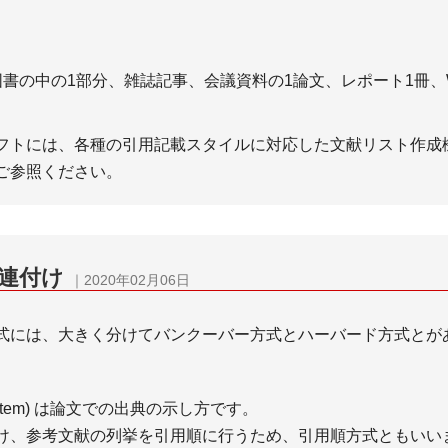
EBコンテンツは構成と推敲
＋WEBメディアの仕事を
割！ 推敲～校正・校閲まで
るには？
説
＋フリーランス実態調査
EBメディア編集と外注の注
＋副業に確定申告は必要
書の中の1部分、雑誌記事、会議資料の1論文、レポート1冊、
ーム間での作業共有のため
動画・サイトの修正指示ツ
フトには、各種の引用記載スタイルに対応した文献リスト作成
－AKAPON
ご参照ください。
検索エンジン対策
SEO対策ツー
関連付け
｜2020年02月06日
EO施策の種類・外部SEO対
＋SE Ranking(SEランキ
式には、大きく分けてバンクーバー方式とハーバード方式とが
＋【ツールの使い方】SE R
EO施策の種類・内部SEO対
ng－5週間の使用中にト
ック予測が2倍に
EO施策の種類・コンテンツ
＋【体験レポート】SE Ran
g system) は論文での出典の示し方です。
O対策
の14日間の試用期間中に
け、参考文献の列挙を引用順に行うため、引用順方式ともいい