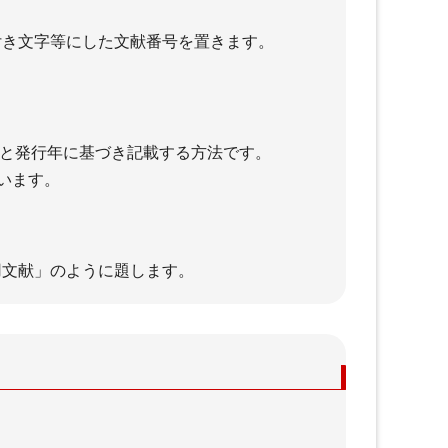
って購入してみる
、上付き文字等にした文献番号を置きます。
法
論文の書き方
。
、著者の姓と発行年に基づき記載する方法です。
ともいいます。
＋学術論文の執筆と構成
、「引用文献」のように題します。