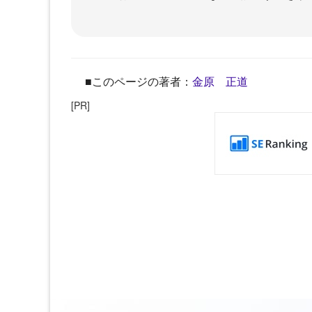
■このページの著者：
金原 正道
[PR]