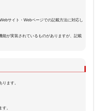
はじめ
＋ライティングスクールはどん
な人に向いている？ KWスク
ールとその評判を徹底調査
？
Webサイト・Webページでの記載方法に対応し
機能が実装されているものがありますが、記載
ル
WEBマーケティング
ング)
＋WEBマーケティングの施策の
あります。
anki
種類
ラフィ
＋バックオーダー、オークショ
ンで期限切れになる瞬間のドメ
king
インを取得する
トラフ
＋中古ドメイン販売屋さんを使
ます。