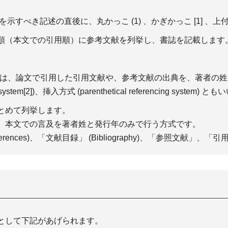
ィック予測が6割増に
示すべき記述の直後に、丸かっこ (1) 、かぎかっこ [1] 
参考文献の知識
参考文献の記載
順（本文での引用順）に参考文献を列挙し、書誌を記載します
ing system) は、論文で引用した引用文献や、参考文献の出典を
ystem[2])、挿入方式 (parenthetical referencing system) 
用文献・参考文献の記述ツ
＋参考文献の書き方
＋特許文献の番号等
とめて列挙します。
用文献・参考文献と本文と
＋雑誌中の論文 *1
、本文での言及を著者姓と発行年のみで行う方式です。
連付け
ences)、「文献目録」 (Bibliography)、「参照文献」
考文献の役割
として下記があげられます。