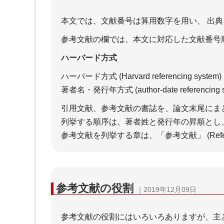
＋google検索品質評価ガイドラ
イン【2025年9月 日本語訳】
本文では、文献番号は算用数字を用い、 出典を
（５）特定の種類のページ
著作権の知識
参考文献の欄では、本文に対応した文献番号
ハーバード方式
ハーバード方式 (Harvard referenc
著者名・発行年方式 (author-date referencing s
＋著作権の基礎知識
＋引
＋引用文献と引用の要件
ール
引用文献、参考文献の書誌を、論文末尾にま
＋引
列挙する順序は、著者姓と発行年の昇順とし
の関
参考文献を列挙する章は、「参考文献」 (Refer
＋参
参考文献の役割
｜2019年12月09日
参考文献の役割にはいろいろありますが、主