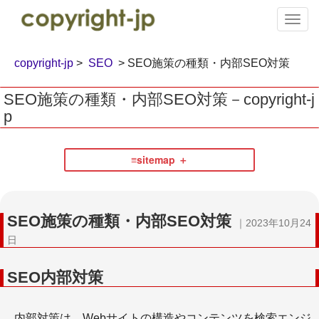
T
o
g
g
copyright-jp
>
SEO
> SEO施策の種類・内部SEO対策
l
e
SEO施策の種類・内部SEO対策－copyright-j
n
p
a
v
i
≡sitemap
g
a
執筆・著作
t
i
SEO施策の種類・内部SEO対策
o
｜2023年10月24
n
日
SEO内部対策
＋コピペチェックツール
内部対策は、Webサイトの構造やコンテンツを検索エンジ