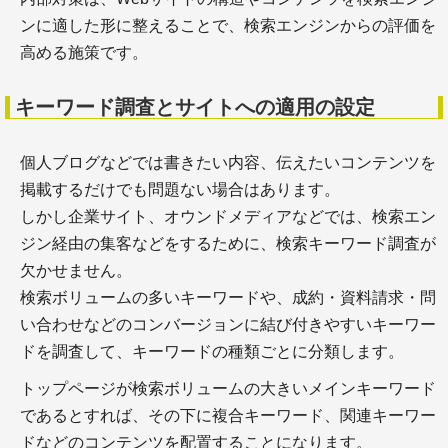
＋一般的なライティングの注意点
＋WEBライティングで守るべきポイント
ンに適した形に整えることで、検索エンジンからの評価を
高める施策です。
キーワード調査とサイトへの適用の設定
コンテンツ編集
個人ブログなどでは書きたい内容、伝えたいコンテンツを
掲載するだけでも問題ない場合はあります。
しかし企業サイト、オウンドメディアなどでは、検索エン
ジン経由の集客などをするために、検索キーワード調査が
欠かせません。
＋WEBコンテンツは構成と推敲が９割！ 推敲～校
検索ボリュームの多いキーワードや、成約・資料請求・問
正・校閲までを解説
い合わせなどのコンバージョンに結び付きやすいキーワー
＋WEBメディア編集と外注の注意点
ドを調査して、キーワードの種類ごとに分類します。
＋チーム間での作業共有のための、動画・サイトの
修正指示ツール－AKAPON
トップページが検索ボリュームの大きいメインキーワード
であるとすれば、その下に複合キーワード、関連キーワー
フリーランス
ドなどのコンテンツを配置することになります。