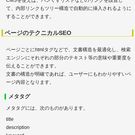
CMSを使えば、パンくずリストなどのリンクを設置し
＋ライティングスクールはどんな人に向いている？
て、内部リンクもツリー構造で自動的に挿入されるように
KWスクールとその評判を徹底調査
することができます。
ページのテクニカルSEO
ページごとにhtmlタグなどで、文書構造を最適化し、検索
サーチエンジン
エンジンにそれぞれの部分のテキスト等の意味や重要度を
伝えることができます。
文書の構造が明確であれば、ユーザーにもわかりやすいペ
ージ内容となります。
メタタグ
＋google検索品質評価ガイドライン【2023年11月
メタタグには、次のものがあります。
日本語訳】
＋google検索品質評価ガイドライン【2025年9月 日
title
本語訳】（６）NeedsMet評価ガイドライン
description
＋google検索品質評価ガイドライン【2025年9月 日