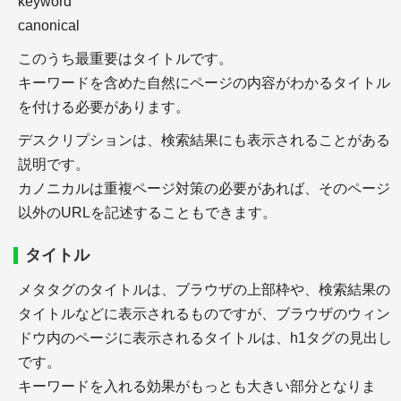
本語訳】（５）特定の種類のページ
keyword
canonical
検索エンジン対策
このうち最重要はタイトルです。
キーワードを含めた自然にページの内容がわかるタイトル
を付ける必要があります。
デスクリプションは、検索結果にも表示されることがある
説明です。
＋SEO施策の種類・外部SEO対策
カノニカルは重複ページ対策の必要があれば、そのページ
＋SEO施策の種類・内部SEO対策
以外のURLを記述することもできます。
＋SEO施策の種類・コンテンツSEO対策
タイトル
メタタグのタイトルは、ブラウザの上部枠や、検索結果の
SEO対策ツール
タイトルなどに表示されるものですが、ブラウザのウィン
ドウ内のページに表示されるタイトルは、h1タグの見出し
です。
キーワードを入れる効果がもっとも大きい部分となりま