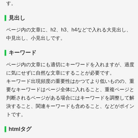
す。
見出し
＋SE Ranking(SEランキング)
＋【ツールの使い方】SE Ranking－5週間の使用中
ページ内の文章に、h2、h3、h4などで入れる大見出し、
にトラフィック予測が2倍に
中見出し、小見出しです。
＋【体験レポート】SE Rankingの14日間の試用期間
中にトラフィック予測が6割増に
キーワード
ページ内の文章にも適切にキーワードを入れますが、過度
WEBマーケティング
に気にせずに自然な文章にすることが必要です。
キーワード出現頻度の重要性はかつてより低いものの、重
要なキーワードはページ全体に入れること、重複ページと
判断されるページがある場合にはキーワードを調整して解
決すること、関連キーワードも含めること、などがポイン
トです。
＋WEBマーケティングの施策の種類
＋バックオーダー、オークションで期限切れになる
htmlタグ
瞬間のドメインを取得する
＋中古ドメイン販売屋さんを使って購入してみる