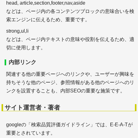
head, article,section,footer,nav,aside
などは、ページ内の各コンテンツブロックの意味合いを検
索エンジンに伝えるため、重要です。
著作権の知識
strong,ul,li
などは、ページ内テキストの意味や役割を伝えるため、適
切に使用します。
内部リンク
関連する他の重要ページへのリンクや、ユーザーが興味を
＋著作権の基礎知識
持ちそうな他のページ、参照情報がある他のページへのリ
＋引用文献と引用の要件
ンクを設置することも、内部SEOの重要な施策です。
サイト運営者・著者
参考文献の知識
googleの「検索品質評価ガイドライン」では、E-E-A-Tが
重要とされています。