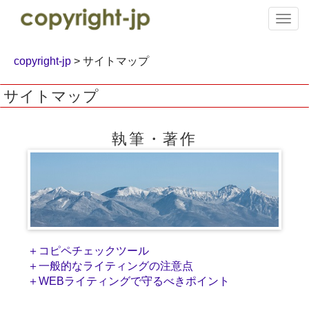
T
o
g
g
copyright-jp
> サイトマップ
l
e
サイトマップ
n
a
v
執筆・著作
i
g
a
t
i
o
n
＋コピペチェックツール
＋一般的なライティングの注意点
＋WEBライティングで守るべきポイント