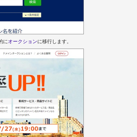
ィック予測が6割増に
参考文献の知識
参考文献の記載
的に
オークション
に移行します。
用文献・参考文献の記述ツ
＋参考文献の書き方
＋特許文献の番号等
用文献・参考文献と本文と
＋雑誌中の論文 *1
連付け
考文献の役割