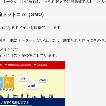
、オークションに移行し、入札期限までに最高値で入札した人
EBコンテンツは構成と推敲
＋WEBメディアの仕事を
割！ 推敲～校正・校閲まで
るには？
説
＋フリーランス実態調査
ドットコム（GMO)
EBメディア編集と外注の注
＋副業に確定申告は必要
切れになるドメインを取得代行します。
ーム間での作業共有のため
動画・サイトの修正指示ツ
－AKAPON
おき、他にオーダーがない場合には、期限切れと同時にそのド
検索エンジン対策
SEO対策ツー
obiドメインです。
イトにリストが公開されています。
EO施策の種類・外部SEO対
＋SE Ranking(SEランキ
＋【ツールの使い方】SE R
EO施策の種類・内部SEO対
ng－5週間の使用中にト
ック予測が2倍に
EO施策の種類・コンテンツ
＋【体験レポート】SE Ran
O対策
の14日間の試用期間中に