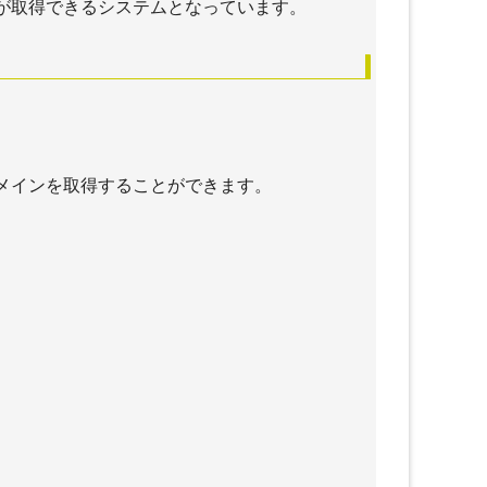
が取得できるシステムとなっています。
はじめ
＋ライティングスクールはどん
な人に向いている？ KWスク
ールとその評判を徹底調査
？
メインを取得することができます。
ル
WEBマーケティング
ング)
＋WEBマーケティングの施策の
anki
種類
ラフィ
＋バックオーダー、オークショ
ンで期限切れになる瞬間のドメ
king
インを取得する
トラフ
＋中古ドメイン販売屋さんを使