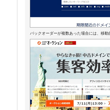
＋google検索品質評価ガイドラ
イン【2025年9月 日本語訳】
（５）特定の種類のページ
著作権の知識
バックオーダーが複数あった場合には、移動
＋著作権の基礎知識
＋引
＋引用文献と引用の要件
ール
＋引
の関
＋参