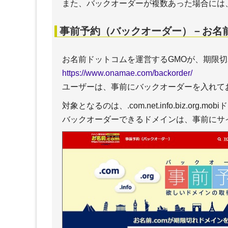
また、バックオーダーが複数あった場合には
＋コピペチェックツール
＋W
＋一般的なライティングの注意
が９
点
を解
事前予約（バックオーダー）－お名前
＋WEBライティングで守るべき
＋W
ポイント
意点
お名前ドットコムを運営するGMOが、期限
＋チ
の、
https://www.onamae.com/backorder/
ール
ユーザーは、事前にバックオーダーを入れて
サーチエンジン
対象となるのは、.com.net.info.biz.org.m
バックオーダーできるドメインは、事前にサ
＋google検索品質評価ガイドラ
＋S
イン【2023年11月 日本語訳】
策
＋google検索品質評価ガイドラ
＋S
イン【2025年9月 日本語訳】
策
（６）NeedsMet評価ガイドラ
＋S
イン
SE