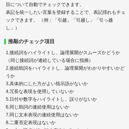
目について自動でチェックできます。
表記を統一したい言葉を登録することで、表記揺れもチェ
＋ライティングスクールはどんな人に向いている？
KWスクールとその評判を徹底調査
ックできます。 （例：「引越」「引越し」「引っ越
し」）
推敲のチェック項目
1.接続詞をハイライトし、論理展開がスムーズかどうか
サーチエンジン
（同じ接続詞が連続している場合に指摘）
2.接続助詞をハイライトし、論理展開がわかりやすいかど
うか
3.具体的にした方がよい指示語がないか
4.冗長な表現を使用していないか
5.日付や数字をハイライトし、誤りがないか
＋google検索品質評価ガイドライン【2023年11月
6.同じ助詞の連続使用はないか
日本語訳】
7.同じ文末表現の連続使用はないか
＋google検索品質評価ガイドライン【2025年9月 日
8.二重否定表現はないか
本語訳】（６）NeedsMet評価ガイドライン