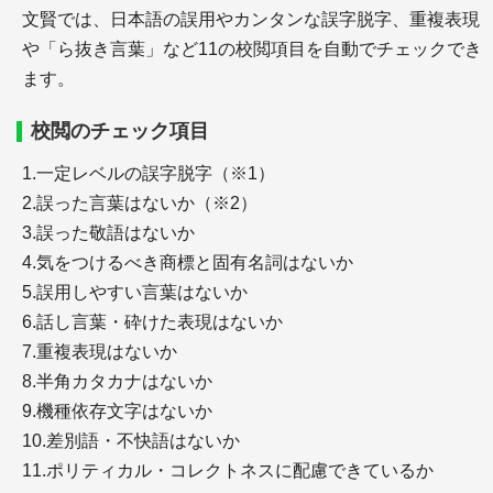
文賢では、日本語の誤用やカンタンな誤字脱字、重複表現
や「ら抜き言葉」など11の校閲項目を自動でチェックでき
ます。
＋SE Ranking(SEランキング)
＋【ツールの使い方】SE Ranking－5週間の使用中
校閲のチェック項目
にトラフィック予測が2倍に
1.一定レベルの誤字脱字（※1）
＋【体験レポート】SE Rankingの14日間の試用期間
中にトラフィック予測が6割増に
2.誤った言葉はないか（※2）
3.誤った敬語はないか
4.気をつけるべき商標と固有名詞はないか
WEBマーケティング
5.誤用しやすい言葉はないか
6.話し言葉・砕けた表現はないか
7.重複表現はないか
8.半角カタカナはないか
9.機種依存文字はないか
10.差別語・不快語はないか
＋WEBマーケティングの施策の種類
＋バックオーダー、オークションで期限切れになる
11.ポリティカル・コレクトネスに配慮できているか