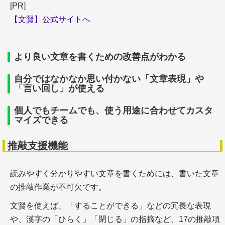
[PR]
フリーランス
【文賢】公式サイトへ
より良い文章を書くための改善点がわかる
自分ではなかなか思い付かない「文章表現」や
「言い回し」が使える
＋WEBメディアの仕事をはじめるには？
＋フリーランス実態調査
個人でもチームでも、使う用途に合わせてカスタ
＋副業に確定申告は必要？
マイズできる
推敲支援機能
スキルアップ
読みやすく分かりやすい文章を書くためには、書いた文章
の推敲作業が不可欠です。
文賢を使えば、「することができる」などの冗長な表現
や、漢字の「ひらく」「閉じる」の指摘など、17の推敲項