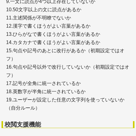
9.一文に読点が4つ以上存在していないか
＋google検索品質評価ガイドライン【2025年9月 日
本語訳】（５）特定の種類のページ
10.50文字以上の文に読点があるか
11.主述関係が不明瞭でないか
検索エンジン対策
12.漢字で書くほうがよい言葉があるか
13.ひらがなで書くほうがよい言葉があるか
14.カタカナで書くほうがよい言葉があるか
15.句点や記号のあとに改行があるか（初期設定ではオ
フ）
16.句点や記号以外で改行していないか（初期設定ではオ
＋SEO施策の種類・外部SEO対策
フ）
＋SEO施策の種類・内部SEO対策
＋SEO施策の種類・コンテンツSEO対策
17.記号が全角に統一されているか
18.英数字が半角に統一されているか
19.ユーザーが設定した任意の文字列を使っていないか
（自分ルール）
SEO対策ツール
校閲支援機能