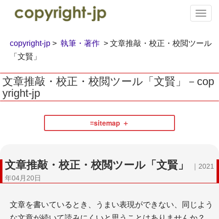
T
o
g
g
copyright-jp
>
執筆・著作
> 文章推敲・校正・校閲ツール
l
「文賢」
e
n
文章推敲・校正・校閲ツール「文賢」－cop
a
yright-jp
v
i
g
a
≡sitemap
t
i
執筆・著作
o
n
文章推敲・校正・校閲ツール「文賢」
｜2021
年04月20日
文章を書いているとき、うまい表現ができない、同じよう
な文章が続いて読みにくいと思うことはありませんか？