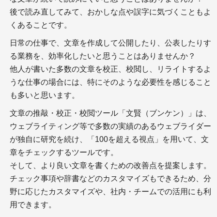
＋コピペチェックツール
後で読み直してみて、おかしな点や誤字に気づくこともよ
＋一般的なライティングの注意点
＋WEBライティングで守るべきポイント
くあることです。
日常の仕事で、文章を作成して公開したり、公表したりす
る業務を、効率化したいと思うことはありませんか？
他人が書いた多数の文章を校正、校閲し、リライトするよ
コンテンツ編集
うな仕事の場合には、特にそのような必要性を感じること
も多いと思います。
文章の推敲・校正・校閲ツール「文賢（ブンケン）」は、
ウェブライティング等で多数の実績のあるウェブライダー
が独自に研究を続け、「100を超える視点」を用いて、文
章をチェックするツールです。
＋WEBコンテンツは構成と推敲が９割！ 推敲～校
正・校閲までを解説
そして、より良い文章を書くための改善点を提案します。
＋WEBメディア編集と外注の注意点
チェック事項や辞書などのカスタマイズもできるため、分
＋チーム間での作業共有のための、動画・サイトの
野に応じたカスタマイズや、社内・チームでの活用にも利
修正指示ツール－AKAPON
用できます。