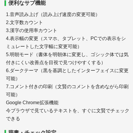
便利なサブ機能
1.音声読み上げ（読み上げ速度の変更可能）
2.文字数カウント
3.漢字の使用率カウント
4.表示幅の変更（スマホ、タブレット、PCでの表示をシ
＋引用文献・参考文献の記述ツール
ミュレートした文字幅に変更可能）
＋引用文献・参考文献と本文との関連付け
5.明朝モード（書体を明朝体に変更し、ゴシック体では気
＋参考文献の役割
付きにくい改善点を目視で見つけやすくする）
6.ダークテーマ（黒を基調としたインターフェイスに変更
可能）
参考文献の記載法
7.コメント付きの印刷（文賢のコメントを含めながら印刷
可能）
Google Chrome拡張機能
今ブラウザで見ているテキストを、すぐに文賢でチェック
できる
辞書・チェック設定