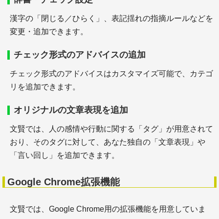
＋参考文献の書き方
＋特許文献の番号等
漢字の「閉じる／ひらく」、表記揺れの指摘ルールなどを
＋雑誌中の論文 *1
変更・追加できます。
チェック形式のアドバイスの追加
チェック形式のアドバイスはカスタマイズ可能で、カテゴ
論文の書き方
リを追加できます。
オリジナルの文章表現を追加
文賢では、人の感情や行動に関する「タグ」が用意されて
おり、そのタグに対して、あなた独自の「文章表現」や
＋学術論文の執筆と構成
「言い回し」を追加できます。
Google Chrome拡張機能
文賢では、Google Chrome用の拡張機能を用意していま