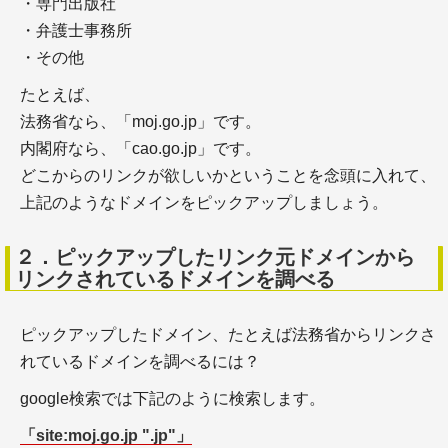
・専門出版社
＋google検索品質評価ガイドライン【2025年9月 日
本語訳】（５）特定の種類のページ
・弁護士事務所
・その他
検索エンジン対策
たとえば、
法務省なら、「moj.go.jp」です。
内閣府なら、「cao.go.jp」です。
どこからのリンクが欲しいかということを念頭に入れて、
上記のようなドメインをピックアップしましょう。
＋SEO施策の種類・外部SEO対策
＋SEO施策の種類・内部SEO対策
２．ピックアップしたリンク元ドメインから
＋SEO施策の種類・コンテンツSEO対策
リンクされているドメインを調べる
ピックアップしたドメイン、たとえば法務省からリンクさ
れているドメインを調べるには？
SEO対策ツール
google検索では下記のように検索します。
「site:moj.go.jp ".jp"」