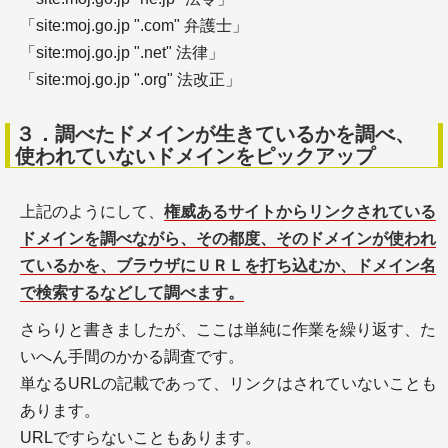
「site:moj.go.jp ".com" 弁護士」
「site:moj.go.jp ".net" 法律」
「site:moj.go.jp ".org" 法改正」
３．調べたドメインが生きているかを調べ、
＋引用文献・参考文献の記述ツール
使われていないドメインをピックアップ
＋引用文献・参考文献と本文との関連付け
＋参考文献の役割
上記のようにして、
権威あるサイトからリンクされている
ドメインを調べながら、その都度、そのドメインが使われ
ているかを、ブラウザにＵＲＬを打ち込むか、ドメイン名
参考文献の記載法
で検索するなどして調べます。
さらりと書きましたが、ここは単純に作業を繰り返す、た
いへん手間のかかる調査です。
単なるURLの記載であって、リンクはされていないことも
あります。
URLですらないこともあります。