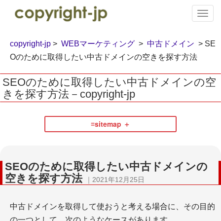
T
o
g
g
copyright-jp
>
WEBマーケティング
>
中古ドメイン
> SE
l
Oのために取得したい中古ドメインの空きを探す方法
e
n
SEOのために取得したい中古ドメインの空
a
きを探す方法－copyright-jp
v
i
g
a
≡sitemap
t
i
執筆・著作
o
n
SEOのために取得したい中古ドメインの
空きを探す方法
｜2021年12月25日
中古ドメインを取得して使おうと考える場合に、その目的
の一つとして、次のようなケースがあります。