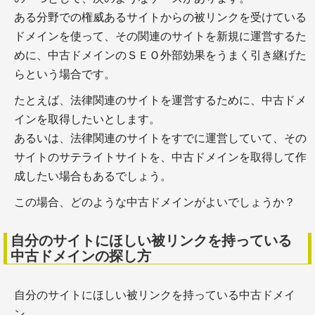
＋コピペチェックツール
ある分野での権威あるサイトからの被リンクを受けている
＋一般的なライティングの注意点
＋WEBライティングで守るべきポイント
ドメインを使って、その関連のサイトを新規に運営するた
めに、中古ドメインのＳＥＯ外部効果をうまく引き継げた
らという場合です。
たとえば、法律関連のサイトを運営するために、中古ドメ
コンテンツ編集
インを取得したいとします。
あるいは、法律関連のサイトをすでに運営していて、その
サイトのサテライトサイトを、中古ドメインを取得して作
成したい場合もあるでしょう。
この場合、どのような中古ドメインがよいでしょうか？
＋WEBコンテンツは構成と推敲が９割！ 推敲～校
自分のサイトにほしい被リンクを持っている
正・校閲までを解説
中古ドメインの探し方
＋WEBメディア編集と外注の注意点
＋チーム間での作業共有のための、動画・サイトの
修正指示ツール－AKAPON
自分のサイトにほしい被リンクを持っている中古ドメイ
ン。