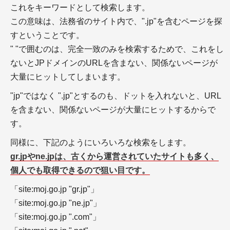
これをキーワードとして検索します。
この意味は、法務省のサイト内で、".jp"を含むページを探
すということです。
＋SE Ranking(SEランキング)
" "で囲むのは、完全一致のみを検索するためで、これをし
＋【ツールの使い方】SE Ranking－5週間の使用中
ないとJPドメインのURLを含まない、関係ないページが
にトラフィック予測が2倍に
大量にヒットしてしまいます。
＋【体験レポート】SE Rankingの14日間の試用期間
中にトラフィック予測が6割増に
"jp"ではなく ".jp"とするのも、ドットを入れないと、URL
を含まない、関係ないページが大量にヒットするからで
WEBマーケティング
す。
同様に、下記のようにいろいろな検索をします。
gr.jpやne.jpは、古くから運営されていたサイトも多く、
個人でも取得できるので狙い目です。
「site:moj.go.jp "gr.jp"」
「site:moj.go.jp "ne.jp"」
＋WEBマーケティングの施策の種類
「site:moj.go.jp ".com"」
＋バックオーダー、オークションで期限切れになる