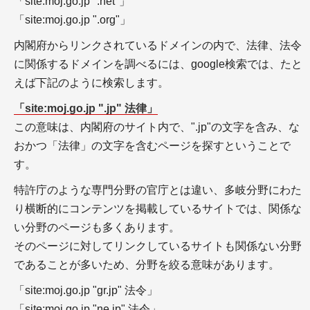
瞬間のドメインを取得する
「site:moj.go.jp ".net"」
＋中古ドメイン販売屋さんを使って購入してみる
「site:moj.go.jp ".org"」
内閣府からリンクされているドメインの内で、法律、法令
に関係するドメインを調べるには、google検索では、たと
著作権の知識
えば下記のように検索します。
「site:moj.go.jp ".jp" 法律」
この意味は、内閣府のサイト内で、".jp"の文字を含み、な
おかつ「法律」の文字を含むページを探すということで
す。
特許庁のような専門分野の官庁とは違い、多岐分野にわた
＋著作権の基礎知識
＋引用文献と引用の要件
り横断的にコンテンツを掲載しているサイトでは、関係な
い分野のページも多くあります。
そのページに対してリンクしているサイトも関係ない分野
であることが多いため、分野を絞る意味があります。
「site:moj.go.jp "gr.jp" 法令」
参考文献の知識
「site:moj.go.jp "ne.jp" 法令」