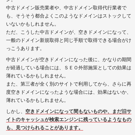
フリーランス
中古ドメイン販売業者や、中古ドメイン取得代行業者で
も、そうそう都合よくこのようなドメインはストックして
いないかもしれません。
ただ、こうした中古ドメインが、空きドメインになって、
一般のドメイン新規取得と同じ手順で取得できる場合がけ
っこうあります。
＋WEBメディアの仕事をはじめるには？
中古ドメインが空きドメインになった後に、かなりの期間
＋フリーランス実態調査
が経過している場合には、ＳＥＯ外部施策としての効果は
＋副業に確定申告は必要？
薄れているかもしれません。
また、第三者が全く別のサイトで利用してから、さらに再
度空きドメインになったような場合には、効果はないか、
スキルアップ
薄れているかもしれません。
しかし、
空きドメインになって間もないものや、まだ旧サ
イトのキャッシュが検索エンジンに残っているようなもの
も、見つけられることがあります。