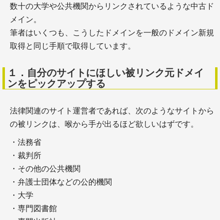
数十の大学や公共機関からリンクされているような中古ド
メイン。
＋ライティングスクールはどんな人に向いている？
筆者はいくつも、こうしたドメインを一般のドメイン新規
KWスクールとその評判を徹底調査
取得と同じ手順で取得しています。
１．自分のサイトにほしい被リンク元ドメイ
ンをピックアップする
サーチエンジン
法律関連のサイト運営者であれば、次のようなサイトから
の被リンクは、喉から手が出るほど欲しいはずです。
・法務省
・裁判所
・その他の公共機関
＋google検索品質評価ガイドライン【2023年11月
・弁護士団体などの公的機関
日本語訳】
・大学
＋google検索品質評価ガイドライン【2025年9月 日
・専門図書館
本語訳】（６）NeedsMet評価ガイドライン