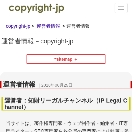
T
o
g
g
copyright-jp
>
運営者情報
> 運営者情報
l
e
運営者情報－copyright-jp
n
a
v
≡sitemap
i
g
執筆・著作
a
t
運営者情報
i
｜2018年06月25日
o
n
運営者：知財リーガルチャンネル（IP Legal C
hannel）
＋コピペチェックツール
当サイトは、著作権専門家・ウェブ制作者・編集者・IT専
＋一般的なライティングの注意点
門ライター・SEO専門家ら各分野の専門家により執筆・監
＋WEBライティングで守るべきポイント