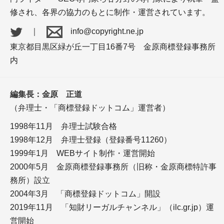
修され、各界の協力のもとに制作・運営されています。
｜
info@copyright.ne.jp
東京都目黒区緑が丘一丁目16番7号 金原商標登録事務所
コンテンツ編集
内
編集長：金原 正道
（弁理士・「商標登録ドットコム」運営者）
1998年11月 弁理士試験合格
＋WEBコンテンツは構成と推敲が９割！ 推敲～校
1998年12月 弁理士登録（登録番号11260）
正・校閲までを解説
1999年1月 WEBサイト制作・運営開始
＋WEBメディア編集と外注の注意点
＋チーム間での作業共有のための、動画・サイトの
2000年5月 金原商標登録事務所（旧称・金原商標特許事
修正指示ツール－AKAPON
務所）設立
2004年3月 「商標登録ドットコム」開設
フリーランス
2019年11月 「知財リーガルチャンネル」（ilc.gr.jp）運
営開始